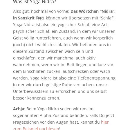
Was ist Yoga
Nidra
?
Also gut, nochmal von vorne:
Das Wörtchen “Nidra”,
in Sanskrit
निद्रा
, können wir übersetzen mit “Schlaf”.
Yoga Nidra ist also ein yogischer Schlaf, eine Art
psychischer Schlaf, ein Zustand, in dem wir unseren
Geist völlig runterfahren, auch wenn wir körperlich
(noch) nicht wirklich schlafen. Wir befinden uns in
diesem Zustand zwischen wach sein und
einschlafen, den wir manchmal auch aktiv
wahrnehmen, wenn wir im Bett liegen und kurz vor
dem Einschlafen zucken, aufschrecken oder wach
werden. Yoga Nidra ist also eine Tiefenentspannung,
in der wir durch geistige Ruhe versuchen, unser
Unterbewusstsein zu erforschen und uns selbst
besser kennenzulernen.
Achja
: Beim Yoga Nidra sollen wir uns im
sogenannten Alpha-Zustand befinden. Falls Du jetzt
Fragezeichen vor den Augen hast, kannst du
hier
zum Beispiel nachlesen
!