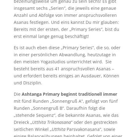
bezeihungsweise um genau zu sein sechs! Es gibt
insgesamt sechs „Serien“, die jeweils eine genaue
Anzahl und Abfolge von immer anspruchsvolleren
Asanas festlegen. Und eins kannst Du mir glauben:
Bereits mit der ersten, der „Primary Series“, bist du
erst einmal lange genug beschäftigt!
Es ist auch eben diese „Primary Series“, die so, oder
in einer persönlichen Abwandlung, heutzutage in
den meisten Yogastudios unterrichtet wird. Sie
besteht bereits aus 41 anspruchsvollen Asanas –
und erfordert bereits einiges an Ausdauer, Können
und Disziplin.
Die
Ashtanga Primary beginnt traditionell immer
mit fünd Runden „Sonnengruß A“, gefolgt von fünf
Runden „Sonnengruß B“. Daraufhin folgt die
„stehende Sequenz“, die bekannte Asanas, wie das
Dreieck „
Utthita Trikonasana
“ oder den gestreckten
seitlichen Winkel „
Utthita
Parsvakonasana“, sowie
einige Balanceübungen
beinhaltet. Gefolgt von einer