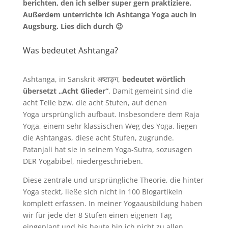
berichten, den ich selber super gern praktiziere.
Außerdem unterrichte ich Ashtanga Yoga auch in
Augsburg. Lies dich durch 😉
Was bedeutet Ashtanga?
Ashtanga, in Sanskrit
अष्टाङ्ग
,
bedeutet wörtlich
übersetzt „Acht Glieder“
. Damit gemeint sind die
acht Teile bzw. die acht Stufen, auf denen
Yoga
ursprünglich aufbaut. Insbesondere dem Raja
Yoga, einem sehr klassischen Weg des Yoga, liegen
die Ashtangas, diese acht Stufen, zugrunde.
Patanjali hat sie in seinem Yoga-Sutra, sozusagen
DER Yogabibel, niedergeschrieben.
Diese zentrale und ursprüngliche Theorie, die hinter
Yoga steckt, ließe sich nicht in 100 Blogartikeln
komplett erfassen. In meiner Yogaausbildung haben
wir für jede der 8 Stufen einen eigenen Tag
eingeplant und bis heute bin ich nicht zu allen